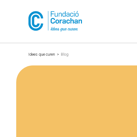
Idees que curen
>
Blog