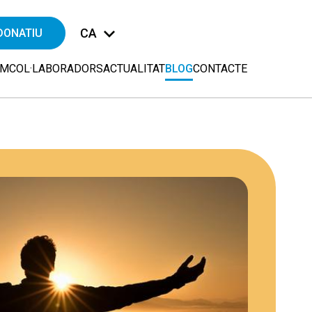
CA
DONATIU
EM
COL·LABORADORS
ACTUALITAT
BLOG
CONTACTE